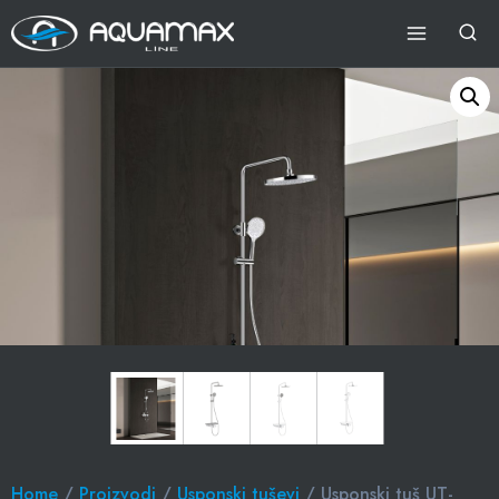
Home
/
Proizvodi
/
Usponski tuševi
/ Usponski tuš UT-