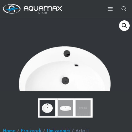
Home
/
Proizvodi
/
Umivaonici
/ Arte II