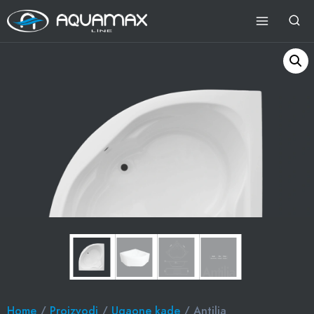
Home
/
Proizvodi
/
Ugaone kade
/ Antilia