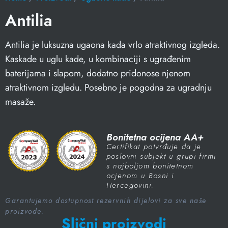
Antilia
Antilia je luksuzna ugaona kada vrlo atraktivnog izgleda.
Kaskade u uglu kade, u kombinaciji s ugrađenim
baterijama i slapom, dodatno pridonose njenom
atraktivnom izgledu. Posebno je pogodna za ugradnju
masaže.
Bonitetna ocijena AA+
Certifikat potvrđuje da je
poslovni subjekt u grupi firmi
s najboljom bonitetnom
ocjenom u Bosni i
Hercegovini.
Garantujemo dostupnost rezervnih dijelovi za sve naše
proizvode.
Slični proizvodi