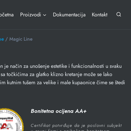
očetna
Proizvodi
Dokumentacija
Kontakt
ne
/ Magic Line
n je način za unošenje estetike i funkcionalnosti u svaku
sa točkićima za glatko klizno kretanje može se lako
enim kutnim tušem za velike i male kupaonice čime se štedi
Bonitetna ocijena AA+
Certifikat potvrđuje da je poslovni subjekt
u grupi firmi s najboljom bonitetnom