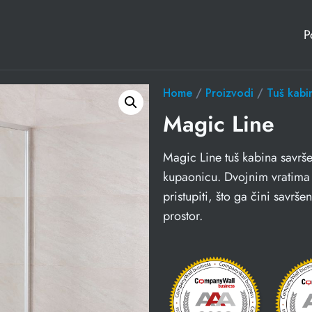
P
Home
/
Proizvodi
/
Tuš kabi
Magic Line
Magic Line tuš kabina savrše
kupaonicu. Dvojnim vratima 
pristupiti, što ga čini savrš
prostor.