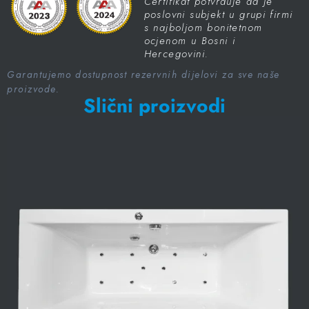
Certifikat potvrđuje da je
poslovni subjekt u grupi firmi
s najboljom bonitetnom
ocjenom u Bosni i
Hercegovini.
Garantujemo dostupnost rezervnih dijelovi za sve naše
proizvode.
Slični proizvodi