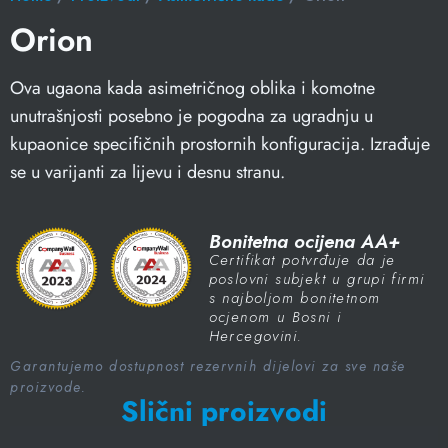
Orion
Ova ugaona kada asimetričnog oblika i komotne
unutrašnjosti posebno je pogodna za ugradnju u
kupaonice specifičnih prostornih konfiguracija. Izrađuje
se u varijanti za lijevu i desnu stranu.
Bonitetna ocijena AA+
Certifikat potvrđuje da je
poslovni subjekt u grupi firmi
s najboljom bonitetnom
ocjenom u Bosni i
Hercegovini.
Garantujemo dostupnost rezervnih dijelovi za sve naše
proizvode.
Slični proizvodi