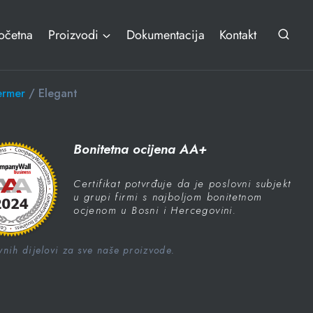
očetna
Proizvodi
Dokumentacija
Kontakt
ermer
/ Elegant
Bonitetna ocijena AA+
Certifikat potvrđuje da je poslovni subjekt
u grupi firmi s najboljom bonitetnom
ocjenom u Bosni i Hercegovini.
nih dijelovi za sve naše proizvode.