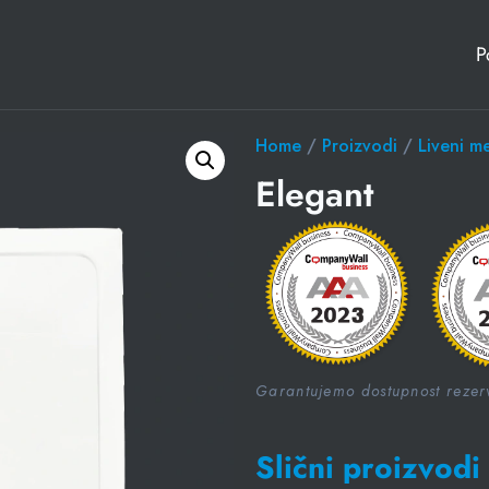
P
Home
/
Proizvodi
/
Liveni m
Elegant
Garantujemo dostupnost rezerv
Slični proizvodi